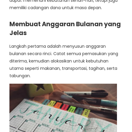
dapat memenuhi kebutuhan sehari-hari, tetapi juga
memiliki cadangan dana untuk masa depan.
Membuat Anggaran Bulanan yang
Jelas
Langkah pertama adalah menyusun anggaran
bulanan secara rinci. Catat semua pemasukan yang
diterima, kemudian alokasikan untuk kebutuhan
utama seperti makanan, transportasi, tagihan, serta
tabungan.