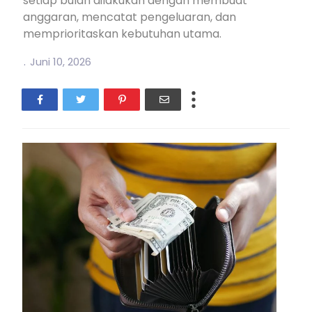
setiap bulan dilakukan dengan membuat
anggaran, mencatat pengeluaran, dan
memprioritaskan kebutuhan utama.
.
Juni 10, 2026