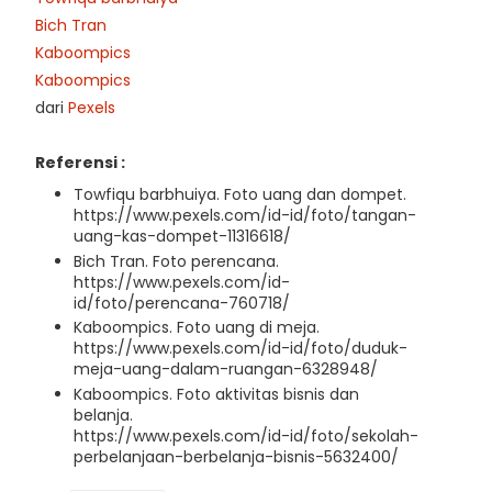
Bich Tran
Kaboompics
Kaboompics
dari
Pexels
Referensi :
Towfiqu barbhuiya. Foto uang dan dompet.
https://www.pexels.com/id-id/foto/tangan-
uang-kas-dompet-11316618/
Bich Tran. Foto perencana.
https://www.pexels.com/id-
id/foto/perencana-760718/
Kaboompics. Foto uang di meja.
https://www.pexels.com/id-id/foto/duduk-
meja-uang-dalam-ruangan-6328948/
Kaboompics. Foto aktivitas bisnis dan
belanja.
https://www.pexels.com/id-id/foto/sekolah-
perbelanjaan-berbelanja-bisnis-5632400/