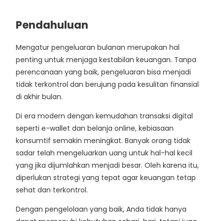
Pendahuluan
Mengatur pengeluaran bulanan merupakan hal
penting untuk menjaga kestabilan keuangan. Tanpa
perencanaan yang baik, pengeluaran bisa menjadi
tidak terkontrol dan berujung pada kesulitan finansial
di akhir bulan.
Di era modern dengan kemudahan transaksi digital
seperti e-wallet dan belanja online, kebiasaan
konsumtif semakin meningkat. Banyak orang tidak
sadar telah mengeluarkan uang untuk hal-hal kecil
yang jika dijumlahkan menjadi besar. Oleh karena itu,
diperlukan strategi yang tepat agar keuangan tetap
sehat dan terkontrol.
Dengan pengelolaan yang baik, Anda tidak hanya