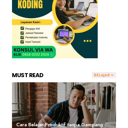
MUST READ
BELAJAR
Cara Belajar Produktif tanpa Gampang