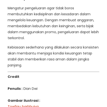
Mengatur pengeluaran agar tidak boros
membutuhkan kedisiplinan dan kesadaran dalam
mengelola keuangan. Dengan membuat anggaran,
membedakan kebutuhan dan keinginan, serta bijak
dalam menggunakan promo, pengeluaran dapat lebih
terkontrol.
Kebiasaan sederhana yang dilakukan secara konsisten
akan membantu menjaga kondisi keuangan tetap
stabil dan memberikan rasa aman dalam jangka
panjang.
Credit
Penulis :
Dian Dwi
Gambar ilustrasi :
Towfiqu barbhuiya