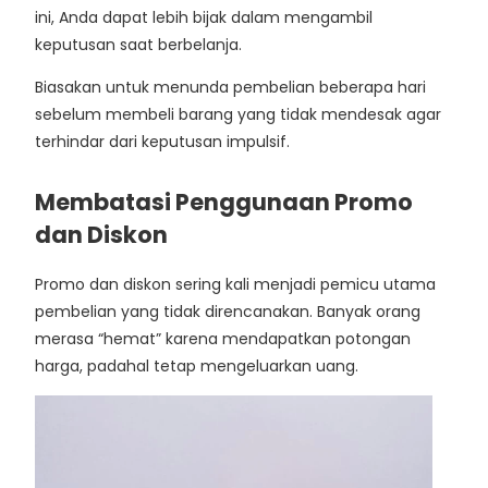
ini, Anda dapat lebih bijak dalam mengambil
keputusan saat berbelanja.
Biasakan untuk menunda pembelian beberapa hari
sebelum membeli barang yang tidak mendesak agar
terhindar dari keputusan impulsif.
Membatasi Penggunaan Promo
dan Diskon
Promo dan diskon sering kali menjadi pemicu utama
pembelian yang tidak direncanakan. Banyak orang
merasa “hemat” karena mendapatkan potongan
harga, padahal tetap mengeluarkan uang.